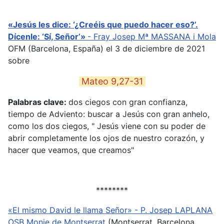
«Jesús les dice: ‘¿Creéis que puedo hacer eso?’.
Dícenle: ‘Sí, Señor’»
-
Fray Josep Mª MASSANA i Mola
OFM
(Barcelona, España) el 3 de diciembre de 2021
sobre
Mateo 9,27-31
Palabras clave:
dos ciegos con gran confianza,
tiempo de Adviento: buscar a Jesús con gran anhelo,
como los dos ciegos, " Jesús viene con su poder de
abrir completamente los ojos de nuestro corazón, y
hacer que veamos, que creamos"
********
«El mismo David le llama Señor» -
P. Josep LAPLANA
OSB Monje de Montserrat
(Montserrat, Barcelona,